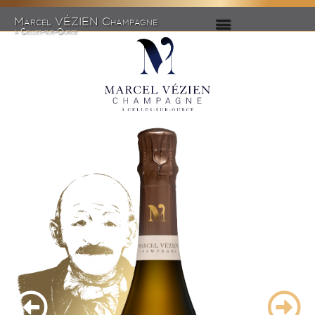
Marcel VÉZIEN Champagne
à Celles-sur-Ource